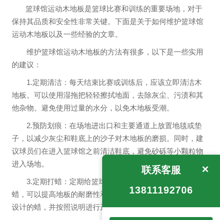
篮球馆运动木地板是篮球比赛和训练的重要场地，对于
保持其品质和安全性非常关键。下面是关于如何维护篮球馆
运动木地板以及一些经验的文章。
维护篮球馆运动木地板的方法有很多，以下是一些实用
的建议：
1.定期清洁：每天结束比赛或训练后，应该立即清洁木
地板。可以使用湿拖把轻轻擦拭地面，去除灰尘、污渍和其
他杂物。避免使用过量的水分，以免木地板受潮。
2.预防划痕：在场地进出口和主要通道上放置地毯或垫
子，以减少灰尘和鞋底上的沙子对木地板的磨损。同时，建
议球员们在进入篮球馆之前清洁鞋底，避免砂砾等小颗粒物
进入场地。
×
联系客服
3.定期打蜡：定期给篮球馆运动木地板打一层适当的
13811192706
蜡，可以提高地板的耐磨性和光亮度。应选择专门为木地板
设计的蜡，并按照说明进行正确的涂抹和擦拭。