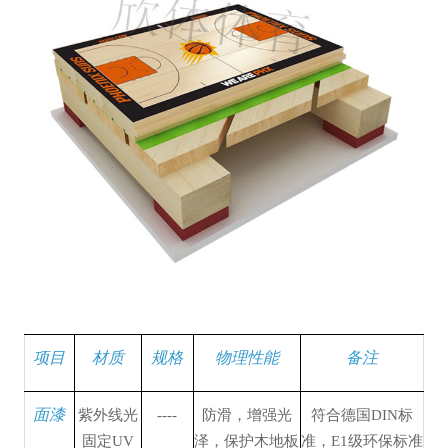
项目
材质
规格
物理性能
备注
面漆
紫外线光
----
防滑，增强光
符合德国DIN标
固定UV
泽，保护木地板
准，E1级环保标准