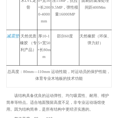
木LVL龙
0×宽50
压15MP，抗拉
面刷防腐漆处理
骨
×长200
9.5MP，弹性模
间距400Mm
0-4000
量16000MP
mm
减震垫
天然优质
厚10-1
邵尔60度
天然橡胶（环保、
橡胶 （专
5×宽50
弹力好）
利产品）
×长80m
m
总高度：80mm—110mm 运动性能，对运动员的保护性能，
体育专业木地板的技术功能
该结构具备优良的运动弹性、均匀吸震性、耐用、维护
简单等特点。适合地面预留高度不足，非专业运动场馆使
用。因为结构简单，是所有结构中更经济实惠的。