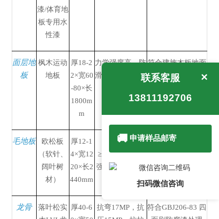
漆/体育地
板专用水
性漆
面层地
枫木运动
厚18-2
力学强度高，防
符合建施木板地面
×
板
地板
2×宽60
滑、耐磨性能好
要求GB50209—95
联系客服
-80×长
A级指接淋漆运动
13811192706
1800m
木地板
m
🚚
申请样品邮寄
毛地板
欧松板
厚12-1
胶合强度
符合GB/T17656-
（软针、
4×宽12
≥0.7MP，静曲
1999， 四面刷防
阔叶树
20×长2
强度≥24，弹性
腐漆处理
材）
440mm
模量≥5000
扫码微信咨询
龙骨
落叶松实
厚40-6
抗弯17MP，抗
符合GBJ206-83 四